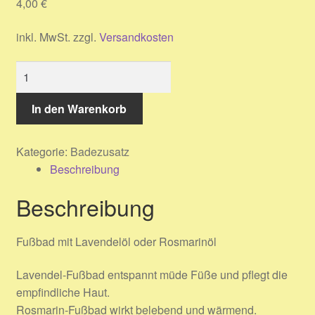
4,00
€
Warenkorb
inkl. MwSt.
zzgl.
Versandkosten
Widerrufsbelehrung
Fußbad
Kontakt
Menge
In den Warenkorb
Impressum
Kategorie:
Badezusatz
AGB
Beschreibung
Datenschutzerklärung
Beschreibung
Fußbad mit Lavendelöl oder Rosmarinöl
Lavendel-Fußbad entspannt müde Füße und pflegt die
empfindliche Haut.
Rosmarin-Fußbad wirkt belebend und wärmend.