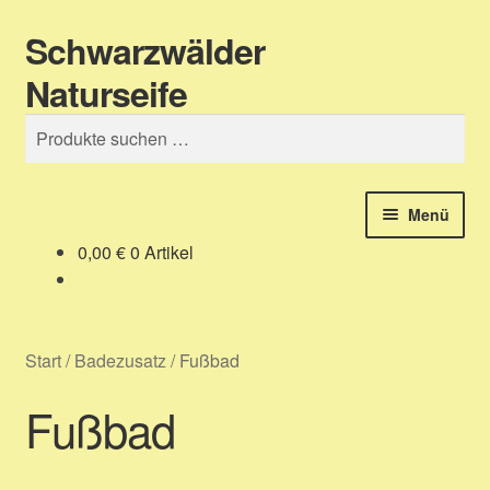
Schwarzwälder
Zur
Zum
Suchen
Navigation
Inhalt
Naturseife
springen
springen
Suchen
nach:
Menü
0,00
€
0 Artikel
Shop – unser Seifenladen
Über uns – Produktinformation
Start
/
Badezusatz
/
Fußbad
Zahlungsarten
Fußbad
Versandarten