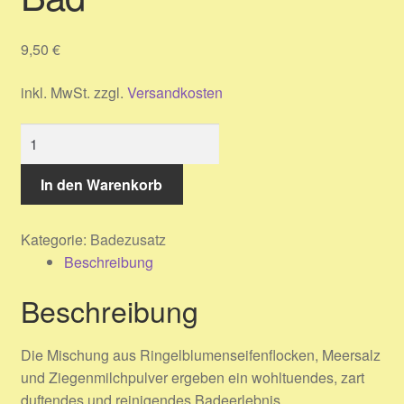
Warenkorb
9,50
€
Widerrufsbelehrung
inkl. MwSt.
zzgl.
Versandkosten
Kontakt
Ringelblumen-
Impressum
Milch-
Bad
In den Warenkorb
AGB
Menge
Kategorie:
Badezusatz
Datenschutzerklärung
Beschreibung
Beschreibung
Die Mischung aus Ringelblumenseifenflocken, Meersalz
und Ziegenmilchpulver ergeben ein wohltuendes, zart
duftendes und reinigendes Badeerlebnis.