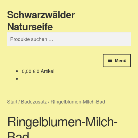
Schwarzwälder
Zur
Zum
Suchen
Navigation
Inhalt
Naturseife
springen
springen
Suchen
nach:
Menü
0,00
€
0 Artikel
Shop – unser Seifenladen
Über uns – Produktinformation
Start
/
Badezusatz
/
Ringelblumen-Milch-Bad
Zahlungsarten
Ringelblumen-Milch-
Versandarten
Bad