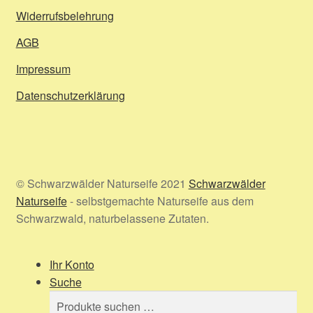
Widerrufsbelehrung
AGB
Impressum
Datenschutzerklärung
© Schwarzwälder Naturseife 2021
Schwarzwälder
Naturseife
- selbstgemachte Naturseife aus dem
Schwarzwald, naturbelassene Zutaten.
Ihr Konto
Suche
Suchen
Suchen