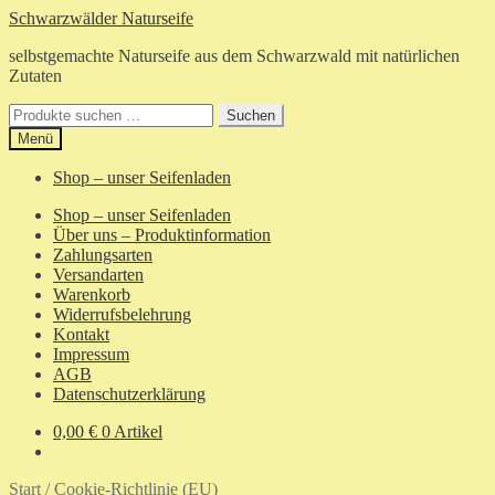
Zur
Zum
Schwarzwälder Naturseife
Navigation
Inhalt
selbstgemachte Naturseife aus dem Schwarzwald mit natürlichen
springen
springen
Zutaten
Suchen
Suchen
nach:
Menü
Shop – unser Seifenladen
Shop – unser Seifenladen
Über uns – Produktinformation
Zahlungsarten
Versandarten
Warenkorb
Widerrufsbelehrung
Kontakt
Impressum
AGB
Datenschutzerklärung
0,00
€
0 Artikel
Start
/
Cookie-Richtlinie (EU)