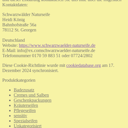
Kontaktdaten:
Schwarzwälder Naturseife
Heidi König
Bahnhofstraße 56a
78112 St. Georgen
Deutschland
Website:
https://www.schwarzwaelder-naturseife.de
E-Mail:
info@
ex.com
schwarzwaelder-naturseife.de
Telefonnummer 0170 59 883 51 oder 07724/2802
Diese Cookie-Richtlinie wurde mit
cookiedatabase.org
am 17.
Dezember 2024 synchronisiert.
Produktkategorien
Badezusatz
Cremes und Salben
Geschenkpackungen
Kräuterseifen
Pflegeseifen
sensitiv
Spezialseifen
Unkategorisiert