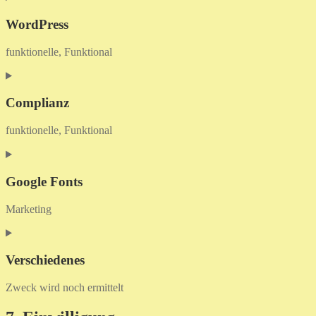
to
service
WordPress
woocommerce
funktionelle, Funktional
Consent
to
service
Complianz
wordpress
funktionelle, Funktional
Consent
to
service
Google Fonts
complianz
Marketing
Consent
to
service
Verschiedenes
google-
fonts
Zweck wird noch ermittelt
Consent