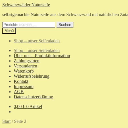
Zur
Zum
Schwarzwälder Naturseife
Navigation
Inhalt
selbstgemachte Naturseife aus dem Schwarzwald mit natürlichen Zuta
springen
springen
Suchen
Suchen
nach:
Menü
Shop – unser Seifenladen
Shop – unser Seifenladen
Über uns – Produktinformation
Zahlungsarten
Versandarten
Warenkorb
Widerrufsbelehrung
Kontakt
Impressum
AGB
Datenschutzerklärung
0,00
€
0 Artikel
Start
/
Seite 2