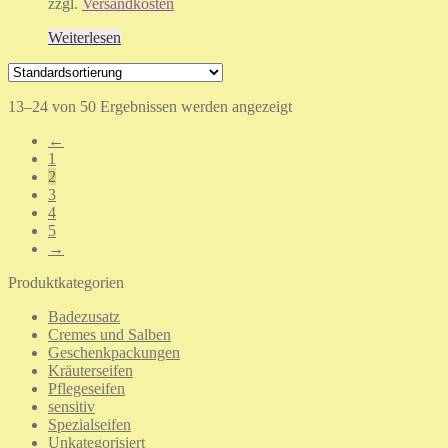
zzgl.
Versandkosten
Weiterlesen
13–24 von 50 Ergebnissen werden angezeigt
←
1
2
3
4
5
→
Produktkategorien
Badezusatz
Cremes und Salben
Geschenkpackungen
Kräuterseifen
Pflegeseifen
sensitiv
Spezialseifen
Unkategorisiert