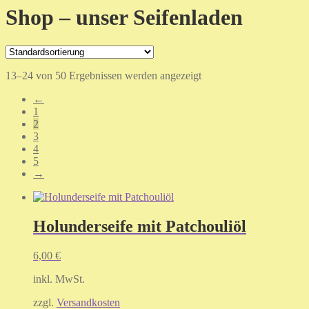
Shop – unser Seifenladen
13–24 von 50 Ergebnissen werden angezeigt
←
1
2
3
4
5
→
Holunderseife mit Patchouliöl
6,00
€
inkl. MwSt.
zzgl.
Versandkosten