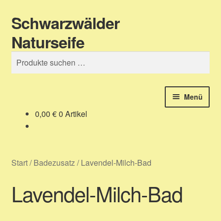
Schwarzwälder
Zur
Zum
Suchen
Navigation
Inhalt
Naturseife
springen
springen
Suchen
nach:
Menü
0,00
€
0 Artikel
Shop – unser Seifenladen
Über uns – Produktinformation
Start
/
Badezusatz
/
Lavendel-Milch-Bad
Zahlungsarten
Lavendel-Milch-Bad
Versandarten