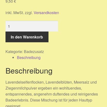
9,50
€
Warenkorb
inkl. MwSt.
zzgl.
Versandkosten
Widerrufsbelehrung
Lavendel-
Kontakt
Milch-
Bad
In den Warenkorb
Impressum
Menge
Kategorie:
Badezusatz
AGB
Beschreibung
Datenschutzerklärung
Beschreibung
Lavendelseifenflocken, Lavendelblüten, Meersalz und
Ziegenmilchpulver ergeben ein wohltuendes,
entspannendes, angenehm duftendes und reinigendes
Badeerlebnis. Diese Mischung ist für jeden Hauttyp
geeignet.