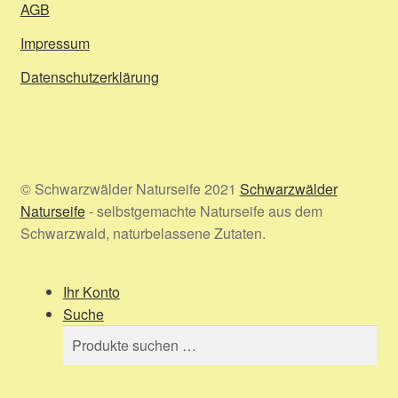
AGB
Impressum
Datenschutzerklärung
© Schwarzwälder Naturseife 2021
Schwarzwälder
Naturseife
- selbstgemachte Naturseife aus dem
Schwarzwald, naturbelassene Zutaten.
Ihr Konto
Suche
Suchen
Suchen
nach: