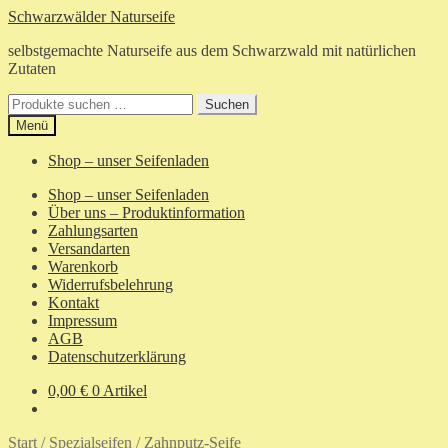
Zur
Zum
Schwarzwälder Naturseife
Navigation
Inhalt
selbstgemachte Naturseife aus dem Schwarzwald mit natürlichen
springen
springen
Zutaten
Suchen
Suchen
nach:
Menü
Shop – unser Seifenladen
Shop – unser Seifenladen
Über uns – Produktinformation
Zahlungsarten
Versandarten
Warenkorb
Widerrufsbelehrung
Kontakt
Impressum
AGB
Datenschutzerklärung
0,00
€
0 Artikel
Start
/
Spezialseifen
/
Zahnputz-Seife