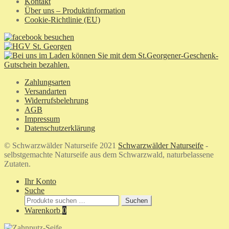
Kontakt
Über uns – Produktinformation
Cookie-Richtlinie (EU)
Zahlungsarten
Versandarten
Widerrufsbelehrung
AGB
Impressum
Datenschutzerklärung
© Schwarzwälder Naturseife 2021
Schwarzwälder Naturseife
-
selbstgemachte Naturseife aus dem Schwarzwald, naturbelassene
Zutaten.
Ihr Konto
Suche
Suchen
Suchen
nach:
Warenkorb
0