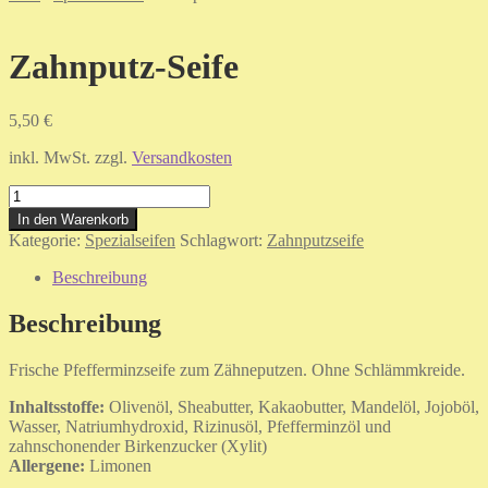
Zahnputz-Seife
5,50
€
inkl. MwSt.
zzgl.
Versandkosten
Zahnputz-
Seife
In den Warenkorb
Menge
Kategorie:
Spezialseifen
Schlagwort:
Zahnputzseife
Beschreibung
Beschreibung
Frische Pfefferminzseife zum Zähneputzen. Ohne Schlämmkreide.
Inhaltsstoffe:
Olivenöl, Sheabutter, Kakaobutter, Mandelöl, Jojoböl,
Wasser, Natriumhydroxid, Rizinusöl, Pfefferminzöl und
zahnschonender Birkenzucker (Xylit)
Allergene:
Limonen