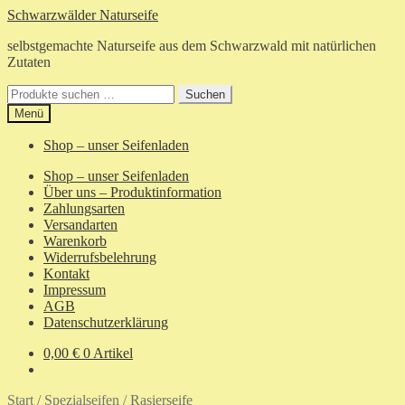
Zur
Zum
Schwarzwälder Naturseife
Navigation
Inhalt
selbstgemachte Naturseife aus dem Schwarzwald mit natürlichen
springen
springen
Zutaten
Suchen
Suchen
nach:
Menü
Shop – unser Seifenladen
Shop – unser Seifenladen
Über uns – Produktinformation
Zahlungsarten
Versandarten
Warenkorb
Widerrufsbelehrung
Kontakt
Impressum
AGB
Datenschutzerklärung
0,00
€
0 Artikel
Start
/
Spezialseifen
/
Rasierseife