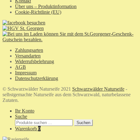
Kontakt
Über uns – Produktinformation
Cookie-Richtlinie (EU)
Zahlungsarten
Versandarten
Widerrufsbelehrung
AGB
Impressum
Datenschutzerklärung
© Schwarzwälder Naturseife 2021
Schwarzwälder Naturseife
-
selbstgemachte Naturseife aus dem Schwarzwald, naturbelassene
Zutaten.
Ihr Konto
Suche
Suchen
Suchen
nach:
Warenkorb
0