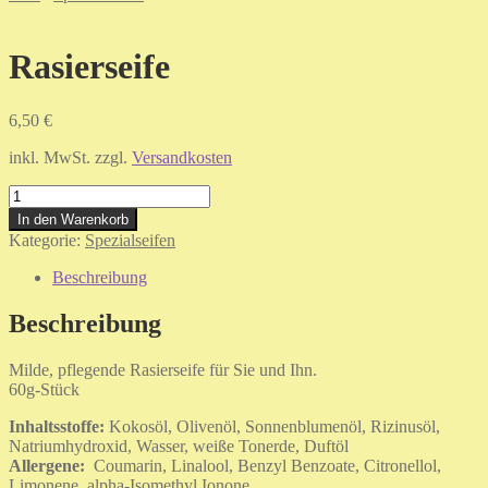
Rasierseife
6,50
€
inkl. MwSt.
zzgl.
Versandkosten
Rasierseife
Menge
In den Warenkorb
Kategorie:
Spezialseifen
Beschreibung
Beschreibung
Milde, pflegende Rasierseife für Sie und Ihn.
60g-Stück
Inhaltsstoffe:
Kokosöl, Olivenöl, Sonnenblumenöl, Rizinusöl,
Natriumhydroxid, Wasser, weiße Tonerde, Duftöl
Allergene:
Coumarin, Linalool, Benzyl Benzoate, Citronellol,
Limonene, alpha-Isomethyl Ionone