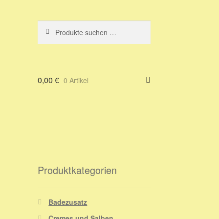
Suchen
Suchen
nach:
0,00
€
0 Artikel
Produktkategorien
Badezusatz
Cremes und Salben