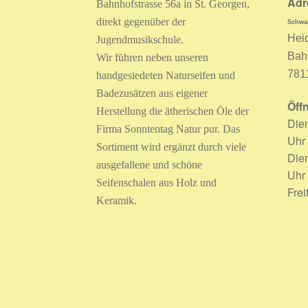
Adr
Bahnhofstrasse 56a in St. Georgen,
direkt gegenüber der
Schwar
Hei
Jugendmusikschule.
Bah
Wir führen neben unseren
781
handgesiedeten Naturseifen und
Badezusätzen aus eigener
Öff
Herstellung die ätherischen Öle der
Dien
Firma Sonntentag Natur pur. Das
Uhr
Sortiment wird ergänzt durch viele
Dien
ausgefallene und schöne
Uhr
Seifenschalen aus Holz und
Frei
Keramik.