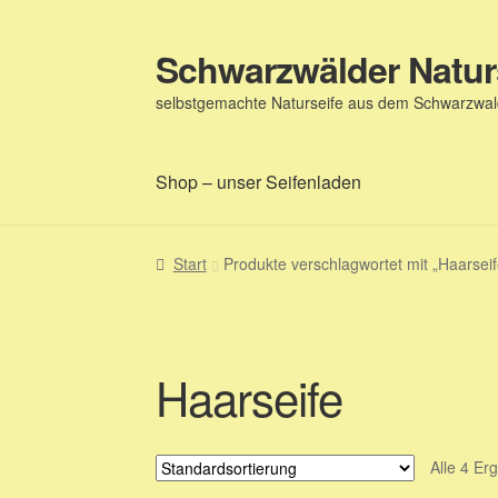
Schwarzwälder Natur
Zur
Zum
Navigation
Inhalt
selbstgemachte Naturseife aus dem Schwarzwald
springen
springen
Shop – unser Seifenladen
Start
Produkte verschlagwortet mit „Haarseif
Haarseife
Alle 4 Er