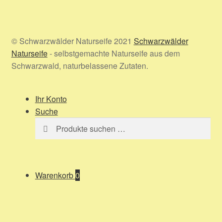
© Schwarzwälder Naturseife 2021
Schwarzwälder
Naturseife
- selbstgemachte Naturseife aus dem
Schwarzwald, naturbelassene Zutaten.
Ihr Konto
Suche
Suchen
Suchen
nach:
Warenkorb
0