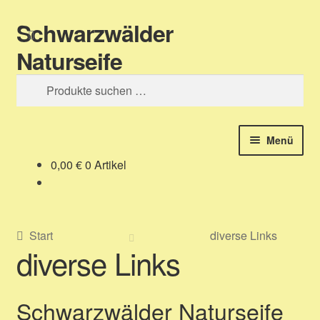
Schwarzwälder
Zur
Zum
Suchen
Navigation
Inhalt
Naturseife
springen
springen
Suchen
nach:
Menü
0,00
€
0 Artikel
Shop – unser Seifenladen
Über uns – Produktinformation
Start
diverse Links
diverse Links
Zahlungsarten
Versandarten
Schwarzwälder Naturseife